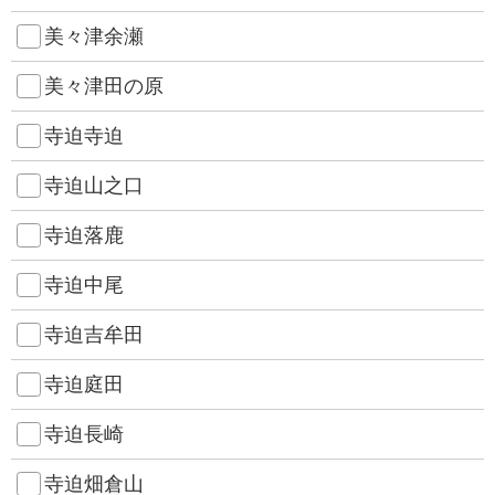
美々津余瀬
美々津田の原
寺迫寺迫
寺迫山之口
寺迫落鹿
寺迫中尾
寺迫吉牟田
寺迫庭田
寺迫長崎
寺迫畑倉山