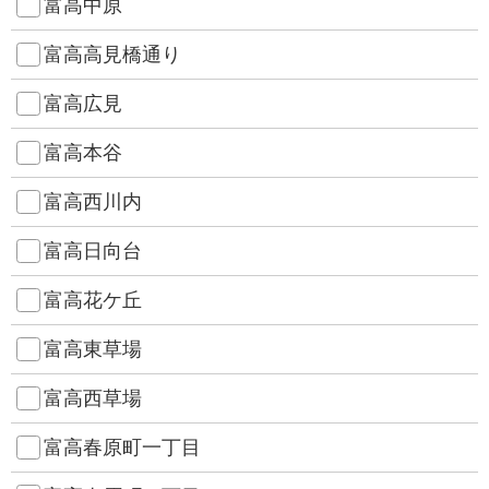
富高中原
富高高見橋通り
富高広見
富高本谷
富高西川内
富高日向台
富高花ケ丘
富高東草場
富高西草場
富高春原町一丁目