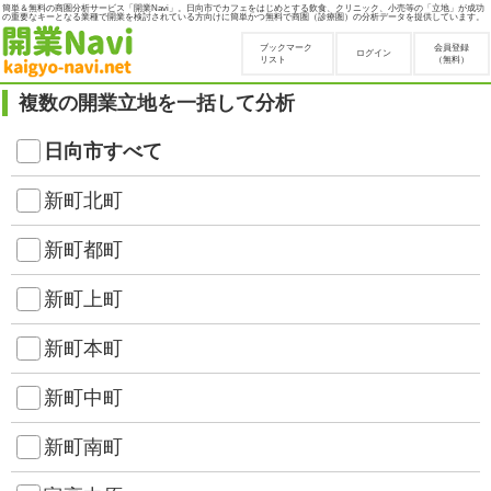
簡単＆無料の商圏分析サービス「開業Navi」。日向市でカフェをはじめとする飲食、クリニック、小売等の「立地」が成功
の重要なキーとなる業種で開業を検討されている方向けに簡単かつ無料で商圏（診療圏）の分析データを提供しています。
ブックマーク
会員登録
ログイン
リスト
（無料）
複数の開業立地を一括して分析
日向市すべて
新町北町
新町都町
新町上町
新町本町
新町中町
新町南町