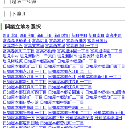
越表一松露
下渡川
開業立地を選択
新町北町
新町都町
新町上町
新町本町
新町中町
新町南町
富高中原
富高高見橋通り
富高広見
富高本谷
富高西川内
富高日向台
富高花ケ丘
富高東草場
富高西草場
富高春原町一丁目
富高春原町二丁目
富高不動寺
富高迎洋園一丁目
富高迎洋園二丁目
塩見中村
塩見新財市・千束口
塩見新財市
塩見奥野
塩見永田
塩見権現原
日知屋本郷高砂町
日知屋本郷原町一丁目
日知屋本郷原町二丁目
日知屋本郷原町三丁目
日知屋本郷原町四丁目
日知屋本郷永江町一丁目
日知屋本郷永江町二丁目
日知屋本郷永江町三丁目
日知屋本郷永江
日知屋本郷新生町一丁目
日知屋本郷新生町二丁目
日知屋本郷江良町一丁目
日知屋本郷江良町二丁目
日知屋本郷江良町三丁目
日知屋本郷江良町四丁目
日知屋本郷公園通り
日知屋本郷櫛の山団地
日知屋本郷浜町一丁目
日知屋本郷浜町二丁目
日知屋本郷浜町三丁目
日知屋本郷伊勢ケ浜
日知屋本郷中堀町一丁目
日知屋本郷中堀町二丁目
日知屋本郷中堀町三丁目
日知屋本郷平野町一丁目
日知屋本郷平野町二丁目
日知屋本郷山手町
日知屋本郷堀一方
日知屋本郷平野
日知屋本郷深溝
日知屋本郷塩田
日知屋本郷塩田団地
日知屋本郷曽根町一丁目