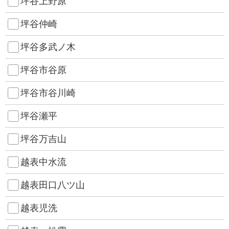
坪谷上野原
坪谷仲崎
坪谷多武ノ木
坪谷市谷原
坪谷市谷川崎
坪谷瀬平
坪谷万吉山
越表中水流
越表田口八ツ山
越表児洗