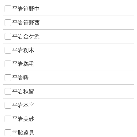
平岩笹野中
平岩笹野西
平岩金ケ浜
平岩籾木
平岩鵜毛
平岩曙
平岩秋留
平岩本宮
平岩美砂
幸脇遠見