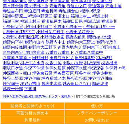
美々津駅通り
美々津石並
美々津新町
美々津立縫
美々津別府
美々津余瀬
美々津田の原
寺迫寺迫
寺迫山之口
寺迫落鹿
寺迫中尾
寺迫吉牟田
寺迫庭田
寺迫長崎
寺迫畑倉山
福瀬中野原一
福瀬中野原二
福瀬中野原三
福瀬出口
福瀬上村二
福瀬上村一
福瀬下村
福瀬上村三
福瀬鵜戸木
福瀬日田尾
福瀬広瀬
福瀬鳥川
小野田大谷
小野田小野田二
小野田小野田一
小野田又江野下一
小野田又江野下二
小野田又江野中
小野田又江野上
小野田小野田区住宅
小野田牧水園
鶴野内前田
鶴野内中水流
鶴野内下村
鶴野内山内
鶴野内中山
鶴野内大工野上
鶴野内沢潟
鶴野内鈴峰園
鶴野内大工野下
迫野内地内
迫野内東下
迫野内東上
迫野内西谷
迫野内鹿瀬
八重原八重原下
八重原八重原中
八重原八重原上
田野田野
田野ワラビノ
田野稲葉野
羽坂硯野
羽坂羽坂
羽坂沖之水流
羽坂井尻
羽坂小長野
羽坂深瀬
羽坂樋田
羽坂日ケ道
仲深下仲瀬
仲深久居原
仲深下水流
仲深深谷
仲深野々崎
仲深西林～熊山
坪谷東石原
坪谷西石原
坪谷本村
坪谷赤井笠
坪谷上野原
坪谷仲崎
坪谷多武ノ木
坪谷市谷原
坪谷市谷川崎
坪谷瀬平
坪谷万吉山
越表中水流
越表田口八ツ山
越表児洗
越表一松露
下渡川
簡単＆無料の商圏分析 開業Naviトップ
>
宮崎県
>
日向市の開業立地を商圏分析
開発者と開発のきっかけ
使い方
商圏分析お薦め本
プライバシーポリシー
利用規約
お問い合わせ