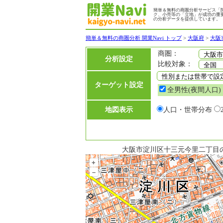
簡単＆無料の商圏分析サービス「開
ク、小売等の「立地」が成功の重
の分析データを提供しています。
簡単＆無料の商圏分析 開業Navi トップ
>
大阪府
>
大阪
商圏：
分析設定
比較対象：
ターゲット設定
全男性(夜間人口)
地図表示
人口・世帯分布
大阪市淀川区十三元今里二丁目のタ
+
–