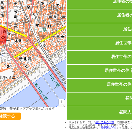
居住者の
居住者
居住
居住世帯
居住世帯の
居住世帯の住
居住世帯の住
昼
i
帯数）等がポップアップ表示されます
昼間人
で確認する
表示されるデータは「
統計でみる日本
」の国勢調査（2
ます。データは自己責任においてご利用ください。
地図は国土地理院出典の「
電子国土Web
」を使用し