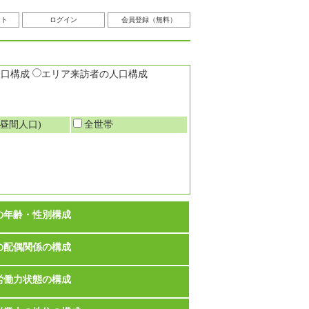
スト
ログイン
会員登録（無料）
人口構成
エリア来訪者の人口構成
昼間人口)
全世帯
の年齢・性別構成
の配偶関係の構成
労働力状態の構成