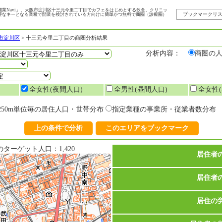
業Navi」。大阪市淀川区十三元今里二丁目でカフェをはじめとする飲食、クリニッ
ブックマークリ
要なキーとなる業種で開業を検討されている方向けに簡単かつ無料で商圏（診療圏）
市淀川区
>
十三元今里二丁目の商圏分析結果
分析内容：
商圏の
全女性(夜間人口)
全男性(昼間人口)
全女性(
250m単位毎の居住人口・世帯分布
指定業種の事業所・従業者数分布
上の条件で分析
このエリアをブックマーク
ーゲット人口：1,420
居住者
居住者
居住の