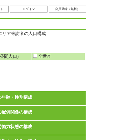
スト
ログイン
会員登録（無料）
エリア来訪者の人口構成
昼間人口)
全世帯
の年齢・性別構成
の配偶関係の構成
労働力状態の構成