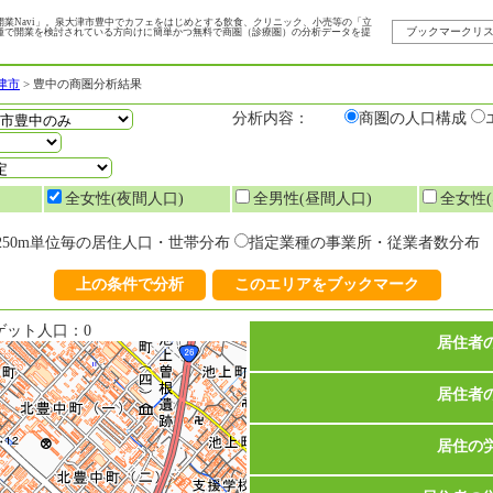
業Navi」。泉大津市豊中でカフェをはじめとする飲食、クリニック、小売等の「立
ブックマークリ
種で開業を検討されている方向けに簡単かつ無料で商圏（診療圏）の分析データを提
津市
>
豊中の商圏分析結果
分析内容：
商圏の人口構成
全女性(夜間人口)
全男性(昼間人口)
全女性(
250m単位毎の居住人口・世帯分布
指定業種の事業所・従業者数分布
上の条件で分析
このエリアをブックマーク
ゲット人口：0
居住者
居住者
居住の