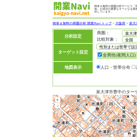
簡単＆無料の商圏分析サービス「開
地」が成功の重要なキーとなる業
供しています。
簡単＆無料の商圏分析 開業Navi トップ
>
大阪府
>
泉大
商圏：
分析設定
比較対象：
ターゲット設定
全男性(夜間人口)
地図表示
人口・世帯分布
泉大津市豊中のター
+
–