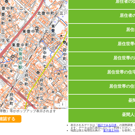
居住者の
居住者
居住
居住世帯
居住世帯の
居住世帯の住
居住世帯の住
昼
i
帯数）等がポップアップ表示されます
昼間人
で確認する
表示されるデータは「
統計でみる日本
」の国勢調査（2
ます。データは自己責任においてご利用ください。
地図は国土地理院出典の「
電子国土Web
」を使用し