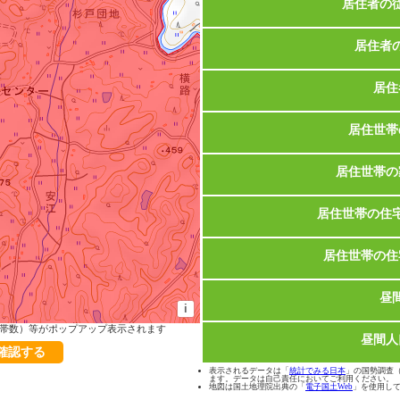
居住者の
居住者
居住
居住世帯
居住世帯の
居住世帯の住
居住世帯の住
昼
i
帯数）等がポップアップ表示されます
昼間人
で確認する
表示されるデータは「
統計でみる日本
」の国勢調査（2
ます。データは自己責任においてご利用ください。
地図は国土地理院出典の「
電子国土Web
」を使用し