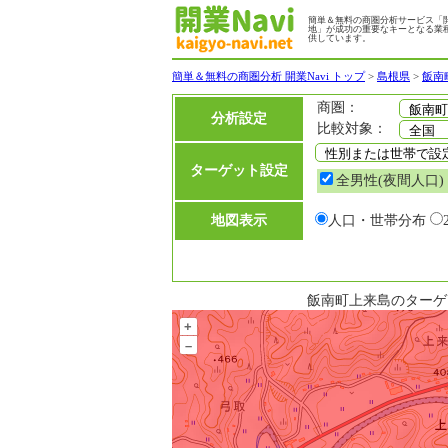
簡単＆無料の商圏分析サービス「開
地」が成功の重要なキーとなる業
供しています。
簡単＆無料の商圏分析 開業Navi トップ
>
島根県
>
飯南
商圏：
分析設定
比較対象：
ターゲット設定
全男性(夜間人口)
地図表示
人口・世帯分布
飯南町上来島のターゲッ
+
–