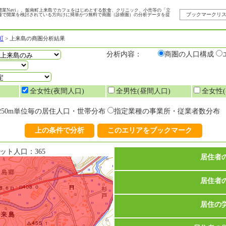
業Navi」。飯南町上来島でカフェをはじめとする飲食、クリニック、小売等の「立
ブックマークリ
種で開業を検討されている方向けに簡単かつ無料で商圏（診療圏）の分析データを提
町
>
上来島の商圏分析結果
分析内容：
商圏の人口構成
全女性(夜間人口)
全男性(昼間人口)
全女性(
250m単位毎の居住人口・世帯分布
指定業種の事業所・従業者数分布
上の条件で分析
このエリアをブックマーク
ト人口：365
居住者
居住者
居住の