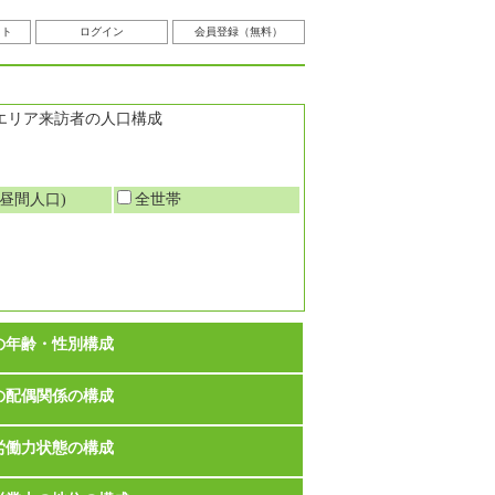
スト
ログイン
会員登録（無料）
エリア来訪者の人口構成
昼間人口)
全世帯
の年齢・性別構成
の配偶関係の構成
労働力状態の構成