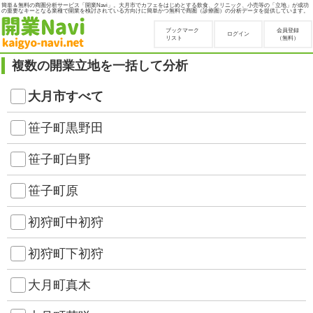
簡単＆無料の商圏分析サービス「開業Navi」。大月市でカフェをはじめとする飲食、クリニック、小売等の「立地」が成功
の重要なキーとなる業種で開業を検討されている方向けに簡単かつ無料で商圏（診療圏）の分析データを提供しています。
ブックマーク
会員登録
ログイン
リスト
（無料）
複数の開業立地を一括して分析
大月市すべて
笹子町黒野田
笹子町白野
笹子町原
初狩町中初狩
初狩町下初狩
大月町真木