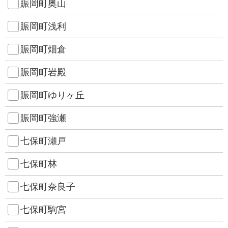
賑岡町奥山
賑岡町浅利
賑岡町畑倉
賑岡町岩殿
賑岡町ゆりヶ丘
賑岡町強瀬
七保町瀬戸
七保町林
七保町奈良子
七保町駒宮