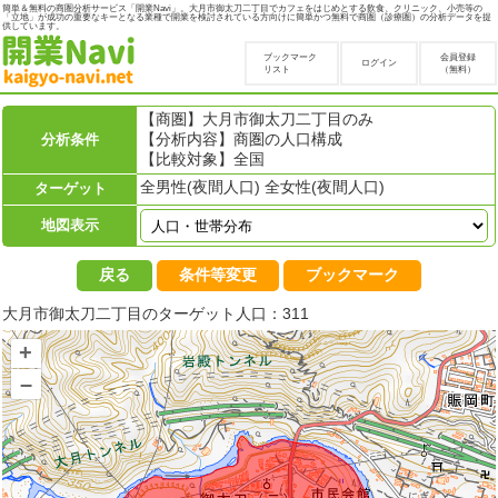
簡単＆無料の商圏分析サービス「開業Navi」。大月市御太刀二丁目でカフェをはじめとする飲食、クリニック、小売等の
「立地」が成功の重要なキーとなる業種で開業を検討されている方向けに簡単かつ無料で商圏（診療圏）の分析データを提
供しています。
ブックマーク
会員登録
ログイン
リスト
（無料）
【商圏】大月市御太刀二丁目のみ
【分析内容】商圏の人口構成
分析条件
【比較対象】全国
全男性(夜間人口) 全女性(夜間人口)
ターゲット
地図表示
戻る
条件等変更
ブックマーク
大月市御太刀二丁目のターゲット人口：311
+
–