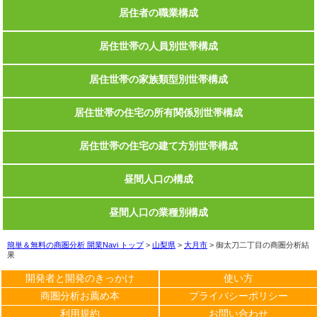
居住者の職業構成
居住世帯の人員別世帯構成
居住世帯の家族類型別世帯構成
居住世帯の住宅の所有関係別世帯構成
居住世帯の住宅の建て方別世帯構成
昼間人口の構成
昼間人口の業種別構成
簡単＆無料の商圏分析 開業Navi トップ
>
山梨県
>
大月市
>
御太刀二丁目の商圏分析結
果
開発者と開発のきっかけ
使い方
商圏分析お薦め本
プライバシーポリシー
利用規約
お問い合わせ